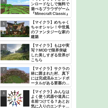
ンロードなしで無料で
遊べるブラウザゲーム
『Minecraft Classic』
【マイクラ】めちゃく
ちゃオシャレ！中世風
のファンタジーな家の
建築
【マイクラ】もはや実
写？MODで限界突破
した美しすぎる世界が
こちら
【マイクラ】サクラの
林に囲まれた村、真下
には完成済みエンドポ
ータルがある要塞のシ
ード値【統合版】
【マイクラ】みんなは
よく使う武器や道具に
名前つけてる？あとお
気に入りのエンチャン