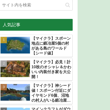
人気記事
【マイクラ】スポーン
地点に鍛冶屋5個の村
がある島のワールド
【シード値】
【マイクラ】必見！計
10枚のオシャレ＆かわ
いい内装付き家を大公
開！
【マイクラ】神シード
値！スポーン付近にダ
イヤモンド6個、沼地
の村人がいる鍛冶屋だ
らけの村【統合版】
マインクラフトがダウ