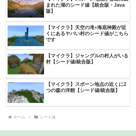
まれた湖のシード値【統合版・Java
版】
【マイクラ】天空の滝+海底神殿が近
くにあるヤバい村のシード値がこちら
です
【マイクラ】ジャングルの村人がいる
村【シード値/統合版】
【マイクラ】スポーン地点の近くに2
つの森の洋館【シード値/統合版】
ホーム
シード値