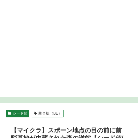
シード値
統合版（BE）
【マイクラ】スポーン地点の目の前に前
哨基地が内蔵された森の洋館【シード値/