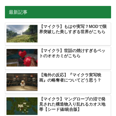
最新記事
【マイクラ】もはや実写？MODで限
界突破した美しすぎる世界がこちら
【マイクラ】世話の焼けすぎるペッ
トのオオカミがこちら
【海外の反応】『マイクラ実写映
画』の略奪者についてどう思う？
【マイクラ】マングローブの沼で発
見された構造物入り乱れるカオス地
帯【シード値/統合版】