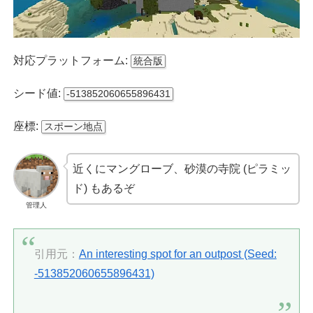
対応プラットフォーム:
統合版
シード値:
-513852060655896431
座標:
スポーン地点
近くにマングローブ、砂漠の寺院 (ピラミッ
ド) もあるぞ
管理人
引用元：
An interesting spot for an outpost (Seed:
-513852060655896431)