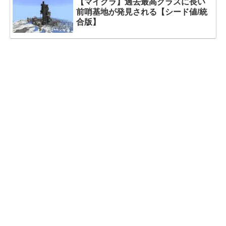
【マイクラ】過去最高クラスに長い
前哨基地が発見される【シード値/統
合版】