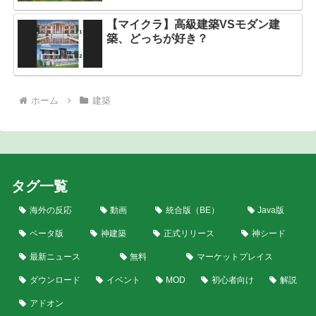
【マイクラ】高級建築VSモダン建
築、どっちが好き？
ホーム
建築
タグ一覧
海外の反応
動画
統合版（BE）
Java版
ベータ版
神建築
正式リリース
神シード
最新ニュース
無料
マーケットプレイス
ダウンロード
イベント
MOD
初心者向け
解説
アドオン