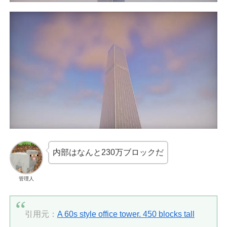
内部はなんと230万ブロックだ
管理人
引用元：
A 60s style office tower. 450 blocks tall