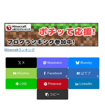
Minecraftランキング
X
Mastodon
Bluesky
Misskey
Facebook
はてブ
0
0
LINE
Pinterest
LinkedIn
コピー