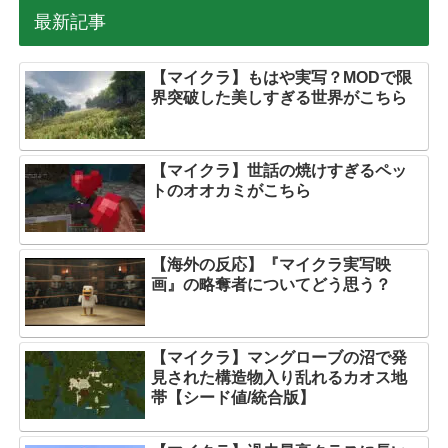
最新記事
【マイクラ】もはや実写？MODで限
界突破した美しすぎる世界がこちら
【マイクラ】世話の焼けすぎるペッ
トのオオカミがこちら
【海外の反応】『マイクラ実写映
画』の略奪者についてどう思う？
【マイクラ】マングローブの沼で発
見された構造物入り乱れるカオス地
帯【シード値/統合版】