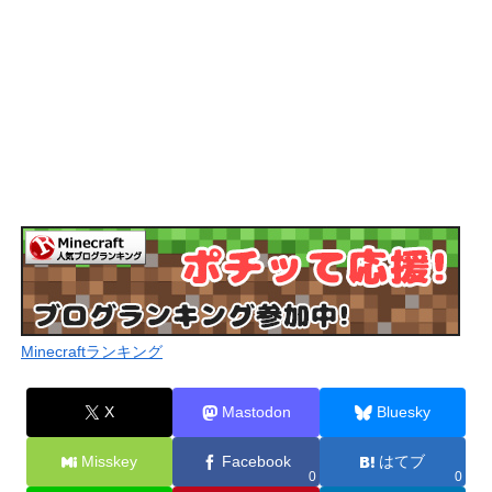
Minecraftランキング
X
Mastodon
Bluesky
Misskey
Facebook
はてブ
0
0