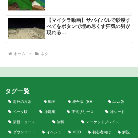
【マイクラ動画】サバイバルで砂漠す
べてをボタンで埋め尽くす狂気の男が
現れる…
ホーム
ネタ
タグ一覧
海外の反応
動画
統合版（BE）
Java版
ベータ版
神建築
正式リリース
神シード
最新ニュース
無料
マーケットプレイス
ダウンロード
イベント
MOD
初心者向け
解説