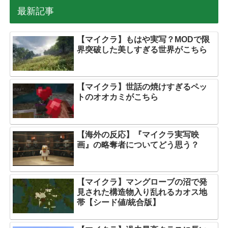
最新記事
【マイクラ】もはや実写？MODで限
界突破した美しすぎる世界がこちら
【マイクラ】世話の焼けすぎるペッ
トのオオカミがこちら
【海外の反応】『マイクラ実写映
画』の略奪者についてどう思う？
【マイクラ】マングローブの沼で発
見された構造物入り乱れるカオス地
帯【シード値/統合版】