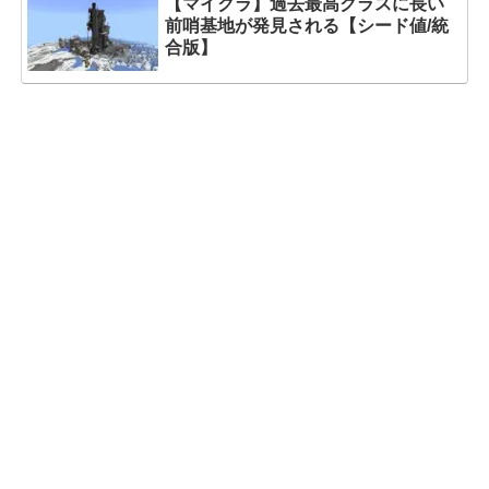
【マイクラ】過去最高クラスに長い
前哨基地が発見される【シード値/統
合版】