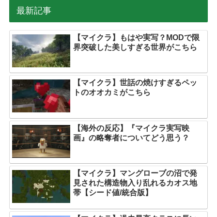
最新記事
【マイクラ】もはや実写？MODで限
界突破した美しすぎる世界がこちら
【マイクラ】世話の焼けすぎるペッ
トのオオカミがこちら
【海外の反応】『マイクラ実写映
画』の略奪者についてどう思う？
【マイクラ】マングローブの沼で発
見された構造物入り乱れるカオス地
帯【シード値/統合版】