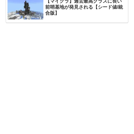
【マイクラ】過去最高クラスに長い
前哨基地が発見される【シード値/統
合版】