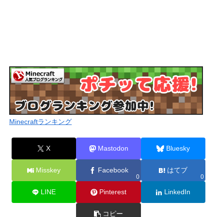
Minecraftランキング
X
Mastodon
Bluesky
Misskey
Facebook
はてブ
0
0
LINE
Pinterest
LinkedIn
コピー