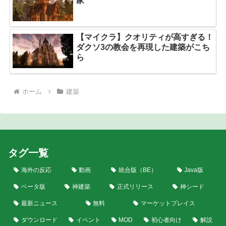
家
【マイクラ】クオリティが高すぎる！
ダクソ3の教会を再現した建築がこち
ら
ホーム
建築
タグ一覧
海外の反応
動画
統合版（BE）
Java版
ベータ版
神建築
正式リリース
神シード
最新ニュース
無料
マーケットプレイス
ダウンロード
イベント
MOD
初心者向け
解説