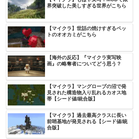
界突破した美しすぎる世界がこちら
【マイクラ】世話の焼けすぎるペッ
トのオオカミがこちら
【海外の反応】『マイクラ実写映
画』の略奪者についてどう思う？
【マイクラ】マングローブの沼で発
見された構造物入り乱れるカオス地
帯【シード値/統合版】
【マイクラ】過去最高クラスに長い
前哨基地が発見される【シード値/統
合版】