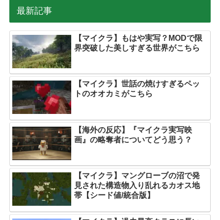
最新記事
【マイクラ】もはや実写？MODで限
界突破した美しすぎる世界がこちら
【マイクラ】世話の焼けすぎるペッ
トのオオカミがこちら
【海外の反応】『マイクラ実写映
画』の略奪者についてどう思う？
【マイクラ】マングローブの沼で発
見された構造物入り乱れるカオス地
帯【シード値/統合版】