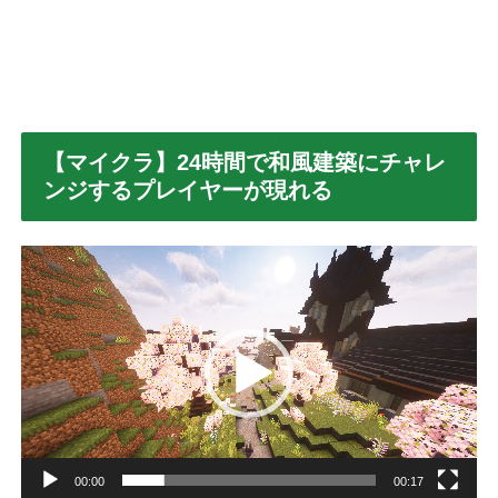
【マイクラ】24時間で和風建築にチャレ
ンジするプレイヤーが現れる
動
画
プ
レ
ー
ヤ
ー
00:00
00:17