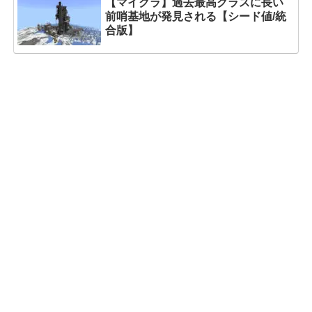
【マイクラ】過去最高クラスに長い
前哨基地が発見される【シード値/統
合版】