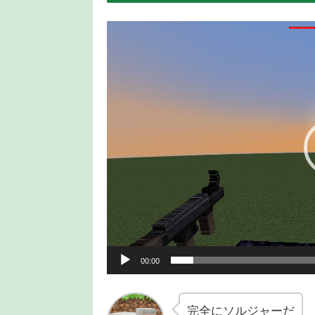
動
画
プ
レ
ー
ヤ
ー
00:00
完全にソルジャーだ