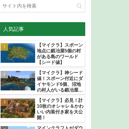
人気記事
【マイクラ】スポーン
地点に鍛冶屋5個の村
がある島のワールド
【シード値】
【マイクラ】神シード
値！スポーン付近にダ
イヤモンド6個、沼地
の村人がいる鍛冶屋だ
らけの村【統合版】
【マイクラ】必見！計
10枚のオシャレ＆かわ
いい内装付き家を大公
開！
マインクラフトがダウ