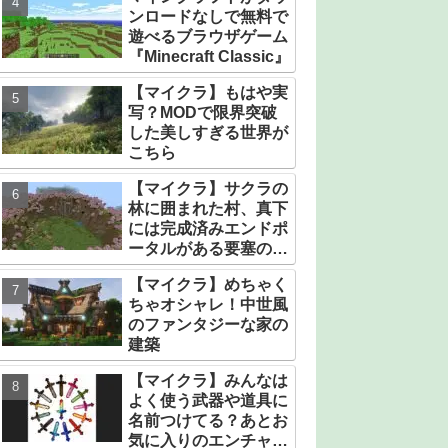
ンロードなしで無料で
遊べるブラウザゲーム
『Minecraft Classic』
【マイクラ】もはや実
写？MODで限界突破
した美しすぎる世界が
こちら
【マイクラ】サクラの
林に囲まれた村、真下
には完成済みエンドポ
ータルがある要塞のシ
ード値【統合版】
【マイクラ】めちゃく
ちゃオシャレ！中世風
のファンタジーな家の
建築
【マイクラ】みんなは
よく使う武器や道具に
名前つけてる？あとお
気に入りのエンチャン