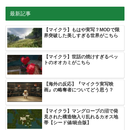
最新記事
【マイクラ】もはや実写？MODで限
界突破した美しすぎる世界がこちら
【マイクラ】世話の焼けすぎるペッ
トのオオカミがこちら
【海外の反応】『マイクラ実写映
画』の略奪者についてどう思う？
【マイクラ】マングローブの沼で発
見された構造物入り乱れるカオス地
帯【シード値/統合版】