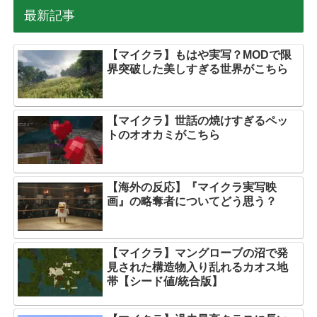
最新記事
【マイクラ】もはや実写？MODで限
界突破した美しすぎる世界がこちら
【マイクラ】世話の焼けすぎるペッ
トのオオカミがこちら
【海外の反応】『マイクラ実写映
画』の略奪者についてどう思う？
【マイクラ】マングローブの沼で発
見された構造物入り乱れるカオス地
帯【シード値/統合版】