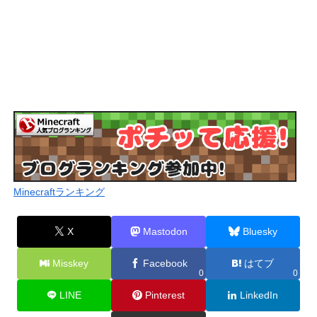
Minecraftランキング
X
Mastodon
Bluesky
Misskey
Facebook
はてブ
0
0
LINE
Pinterest
LinkedIn