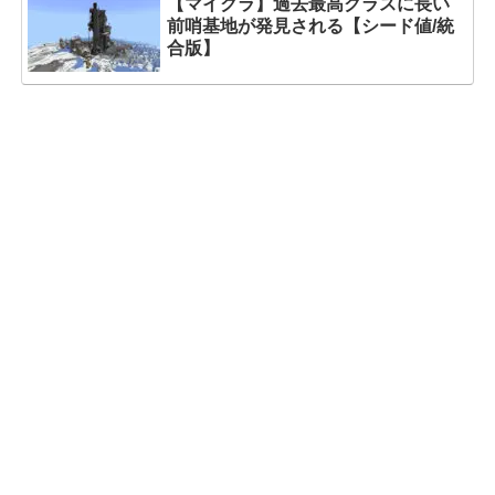
【マイクラ】過去最高クラスに長い
前哨基地が発見される【シード値/統
合版】