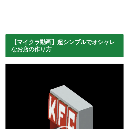
【マイクラ動画】超シンプルでオシャレ
なお店の作り方
動
画
プ
レ
ー
ヤ
ー