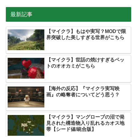
最新記事
【マイクラ】もはや実写？MODで限
界突破した美しすぎる世界がこちら
【マイクラ】世話の焼けすぎるペッ
トのオオカミがこちら
【海外の反応】『マイクラ実写映
画』の略奪者についてどう思う？
【マイクラ】マングローブの沼で発
見された構造物入り乱れるカオス地
帯【シード値/統合版】