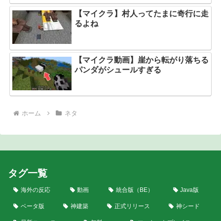
【マイクラ】村人ってたまに奇行に走
るよね
【マイクラ動画】崖から転がり落ちる
パンダがシュールすぎる
ホーム
ネタ
タグ一覧
海外の反応
動画
統合版（BE）
Java版
ベータ版
神建築
正式リリース
神シード