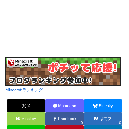
Minecraftランキング
X
Mastodon
Bluesky
Misskey
Facebook
はてブ
0
0