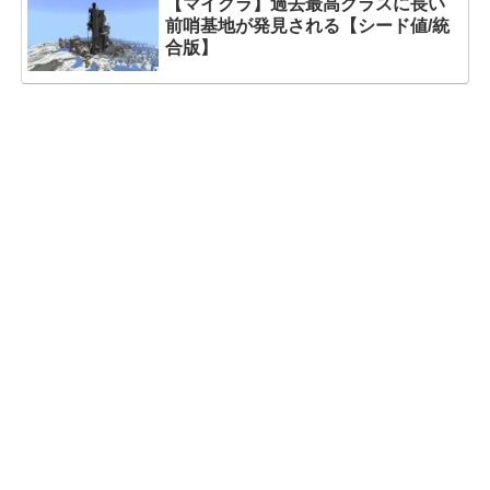
【マイクラ】過去最高クラスに長い
前哨基地が発見される【シード値/統
合版】