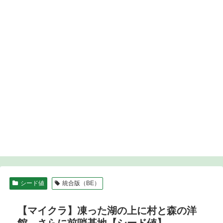
シード値
統合版（BE）
【マイクラ】凍った湖の上に村と森の洋
館、さらに前哨基地【シード値】