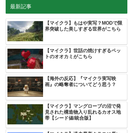
最新記事
【マイクラ】もはや実写？MODで限
界突破した美しすぎる世界がこちら
【マイクラ】世話の焼けすぎるペッ
トのオオカミがこちら
【海外の反応】『マイクラ実写映
画』の略奪者についてどう思う？
【マイクラ】マングローブの沼で発
見された構造物入り乱れるカオス地
帯【シード値/統合版】