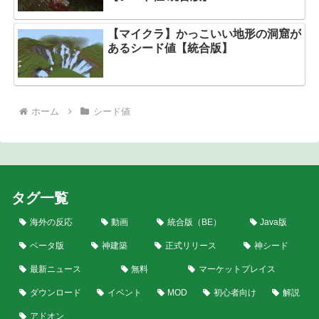
【マイクラ】かっこいい地形の洞窟が
あるシード値【統合版】
ホーム
シード値
タグ一覧
海外の反応
動画
統合版（BE）
Java版
ベータ版
神建築
正式リリース
神シード
最新ニュース
無料
マーケットプレイス
ダウンロード
イベント
MOD
初心者向け
解説
アドオン