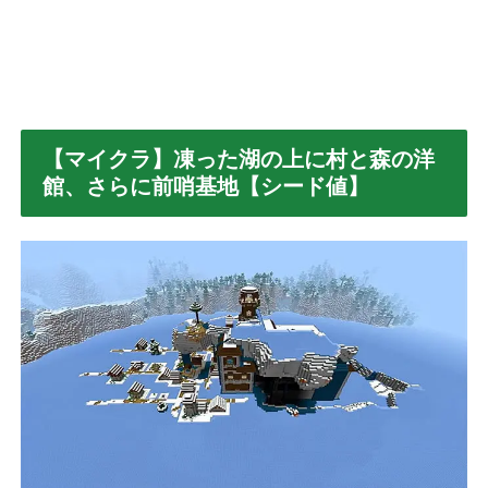
【マイクラ】凍った湖の上に村と森の洋
館、さらに前哨基地【シード値】