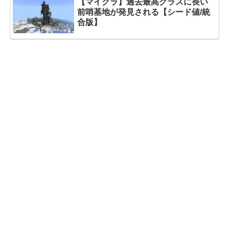
【マイクラ】過去最高クラスに長い
前哨基地が発見される【シード値/統
合版】