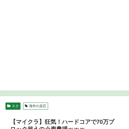
ネタ
海外の反応
【マイクラ】狂気！ハードコアで70万ブ
ロック超えの小麦農場ｗｗｗ