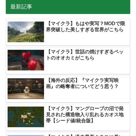
最新記事
【マイクラ】もはや実写？MODで限
界突破した美しすぎる世界がこちら
【マイクラ】世話の焼けすぎるペッ
トのオオカミがこちら
【海外の反応】『マイクラ実写映
画』の略奪者についてどう思う？
【マイクラ】マングローブの沼で発
見された構造物入り乱れるカオス地
帯【シード値/統合版】