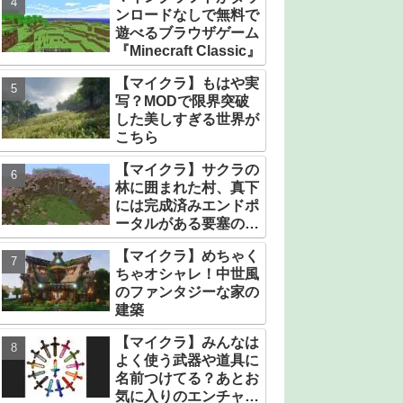
ンロードなしで無料で
遊べるブラウザゲーム
『Minecraft Classic』
【マイクラ】もはや実
写？MODで限界突破
した美しすぎる世界が
こちら
【マイクラ】サクラの
林に囲まれた村、真下
には完成済みエンドポ
ータルがある要塞のシ
ード値【統合版】
【マイクラ】めちゃく
ちゃオシャレ！中世風
のファンタジーな家の
建築
【マイクラ】みんなは
よく使う武器や道具に
名前つけてる？あとお
気に入りのエンチャン