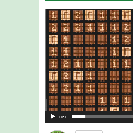
動
画
プ
レ
ー
ヤ
ー
00:00