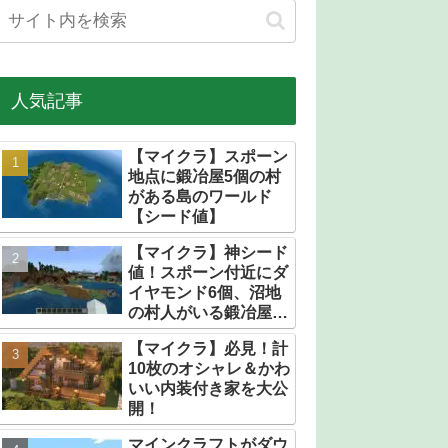
人気記事
【マイクラ】スポーン
地点に鍛冶屋5個の村
がある島のワールド
【シード値】
【マイクラ】神シード
値！スポーン付近にダ
イヤモンド6個、沼地
の村人がいる鍛冶屋だ
らけの村【統合版】
【マイクラ】必見！計
10枚のオシャレ＆かわ
いい内装付き家を大公
開！
マインクラフトがダウ