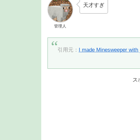
天才すぎ
管理人
引用元：
I made Minesweeper with j
ス