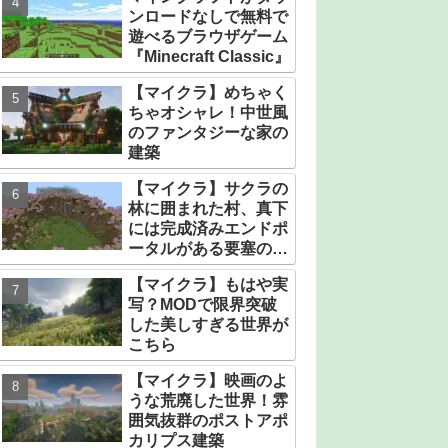
ンロードなしで無料で
遊べるブラウザゲーム
『Minecraft Classic』
【マイクラ】めちゃく
ちゃオシャレ！中世風
のファンタジーな家の
建築
【マイクラ】サクラの
林に囲まれた村、真下
には完成済みエンドポ
ータルがある要塞のシ
ード値【統合版】
【マイクラ】もはや実
写？MODで限界突破
した美しすぎる世界が
こちら
【マイクラ】映画のよ
うな荒廃した世界！雰
囲気抜群のポストアポ
カリプス建築