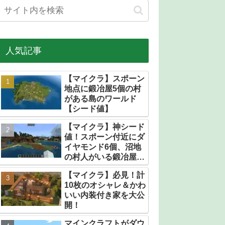
人気記事
【マイクラ】スポーン
地点に鍛冶屋5個の村
がある島のワールド
【シード値】
【マイクラ】神シード
値！スポーン付近にダ
イヤモンド6個、沼地
の村人がいる鍛冶屋だ
らけの村【統合版】
【マイクラ】必見！計
10枚のオシャレ＆かわ
いい内装付き家を大公
開！
マインクラフトがダウ