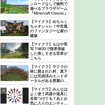
ンロードなしで無料で
遊べるブラウザゲーム
『Minecraft Classic』
【マイクラ】めちゃく
ちゃオシャレ！中世風
のファンタジーな家の
建築
【マイクラ】もはや実
写？MODで限界突破
した美しすぎる世界が
こちら
【マイクラ】サクラの
林に囲まれた村、真下
には完成済みエンドポ
ータルがある要塞のシ
ード値【統合版】
【マイクラ】みんなは
よく使う武器や道具に
名前つけてる？あとお
気に入りのエンチャン