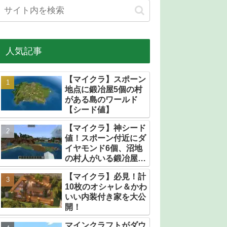
人気記事
【マイクラ】スポーン
地点に鍛冶屋5個の村
がある島のワールド
【シード値】
【マイクラ】神シード
値！スポーン付近にダ
イヤモンド6個、沼地
の村人がいる鍛冶屋だ
らけの村【統合版】
【マイクラ】必見！計
10枚のオシャレ＆かわ
いい内装付き家を大公
開！
マインクラフトがダウ