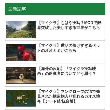
最新記事
【マイクラ】もはや実写？MODで限
界突破した美しすぎる世界がこちら
【マイクラ】世話の焼けすぎるペッ
トのオオカミがこちら
【海外の反応】『マイクラ実写映
画』の略奪者についてどう思う？
【マイクラ】マングローブの沼で発
見された構造物入り乱れるカオス地
帯【シード値/統合版】