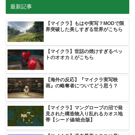
最新記事
【マイクラ】もはや実写？MODで限
界突破した美しすぎる世界がこちら
【マイクラ】世話の焼けすぎるペッ
トのオオカミがこちら
【海外の反応】『マイクラ実写映
画』の略奪者についてどう思う？
【マイクラ】マングローブの沼で発
見された構造物入り乱れるカオス地
帯【シード値/統合版】