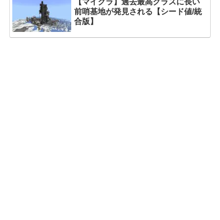
【マイクラ】過去最高クラスに長い
前哨基地が発見される【シード値/統
合版】