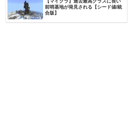
【マイクラ】過去最高クラスに長い
前哨基地が発見される【シード値/統
合版】