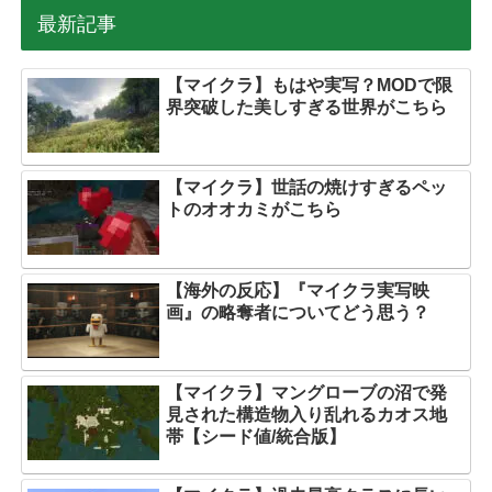
最新記事
【マイクラ】もはや実写？MODで限
界突破した美しすぎる世界がこちら
【マイクラ】世話の焼けすぎるペッ
トのオオカミがこちら
【海外の反応】『マイクラ実写映
画』の略奪者についてどう思う？
【マイクラ】マングローブの沼で発
見された構造物入り乱れるカオス地
帯【シード値/統合版】