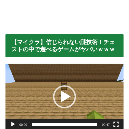
【マイクラ】信じられない謎技術！チェ
ストの中で遊べるゲームがヤバいｗｗｗ
動
画
プ
レ
ー
ヤ
ー
00:00
00:47