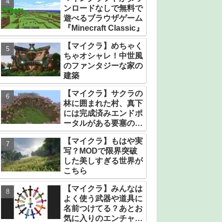
ンロードなしで無料で
遊べるブラウザゲーム
『Minecraft Classic』
【マイクラ】めちゃく
ちゃオシャレ！中世風
のファンタジーな家の
建築
【マイクラ】サクラの
林に囲まれた村、真下
には完成済みエンドポ
ータルがある要塞のシ
ード値【統合版】
【マイクラ】もはや実
写？MODで限界突破
した美しすぎる世界が
こちら
【マイクラ】みんなは
よく使う武器や道具に
名前つけてる？あとお
気に入りのエンチャン