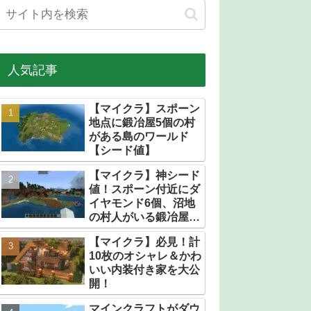
人気記事
【マイクラ】スポーン
地点に鍛冶屋5個の村
がある島のワールド
【シード値】
【マイクラ】神シード
値！スポーン付近にダ
イヤモンド6個、沼地
の村人がいる鍛冶屋だ
らけの村【統合版】
【マイクラ】必見！計
10枚のオシャレ＆かわ
いい内装付き家を大公
開！
マインクラフトがダウ