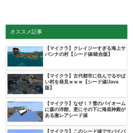
オススメ記事
【マイクラ】クレイジーすぎる海上サ
バンナの村【シード値/統合版】
【マイクラ】古代都市に住んでるやば
い村を発見ｗｗｗ【シード値/Java
版】
【マイクラ】なぜ！？雪のバイオーム
に森の洋館、更にその下に海底神殿が
ある激レアシード値
【マイクラ】このシード値でサバイバ