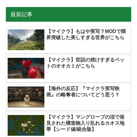
最新記事
【マイクラ】もはや実写？MODで限
界突破した美しすぎる世界がこちら
【マイクラ】世話の焼けすぎるペッ
トのオオカミがこちら
【海外の反応】『マイクラ実写映
画』の略奪者についてどう思う？
【マイクラ】マングローブの沼で発
見された構造物入り乱れるカオス地
帯【シード値/統合版】