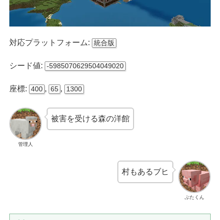
対応プラットフォーム:
統合版
シード値:
-5985070629504049020
座標:
,
,
400
65
1300
被害を受ける森の洋館
管理人
村もあるブヒ
ぶたくん