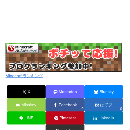
Minecraftランキング
X
Mastodon
Bluesky
Misskey
Facebook
はてブ
0
0
LINE
Pinterest
LinkedIn