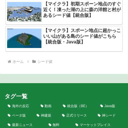
【マイクラ】初期スポーン地点のすぐ
近く！凍った湖の上に森の洋館と村が
あるシード値【統合版】
【マイクラ】スポーン地点に超かっこ
いい山がある島のシード値がこちら
【統合版・Java版】
ホーム
シード値
タグ一覧
海外の反応
動画
統合版（BE）
Java版
ベータ版
神建築
正式リリース
神シード
最新ニュース
無料
マーケットプレイス