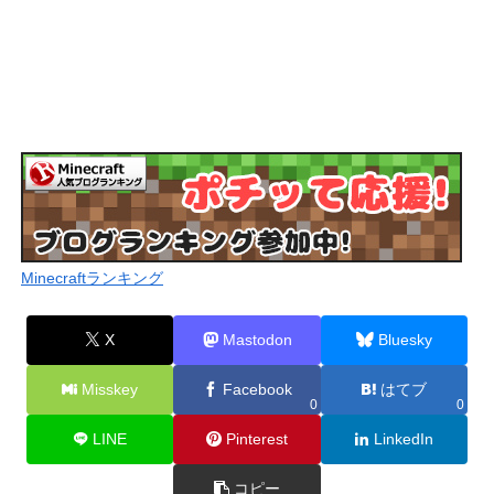
Minecraftランキング
X
Mastodon
Bluesky
Misskey
Facebook
はてブ
0
0
LINE
Pinterest
LinkedIn
コピー