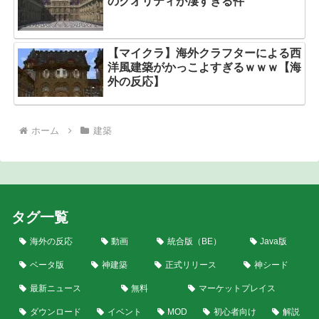
のクオリティが凄すぎる件
【マイクラ】海外クラフターによる西
洋風建築がかっこよすぎるｗｗｗ【海
外の反応】
ホーム
建築
タグ一覧
海外の反応
動画
統合版（BE）
Java版
ベータ版
神建築
正式リリース
神シード
最新ニュース
無料
マーケットプレイス
ダウンロード
イベント
MOD
初心者向け
解説