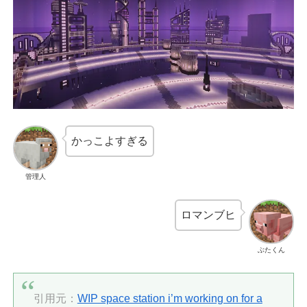
かっこよすぎる
管理人
ロマンブヒ
ぶたくん
引用元：
WIP space station i’m working on for a