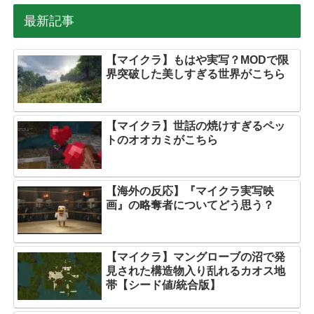
最新記事
【マイクラ】もはや実写？MODで限
界突破した美しすぎる世界がこちら
【マイクラ】世話の焼けすぎるペッ
トのオオカミがこちら
【海外の反応】『マイクラ実写映
画』の略奪者についてどう思う？
【マイクラ】マングローブの沼で発
見された構造物入り乱れるカオス地
帯【シード値/統合版】