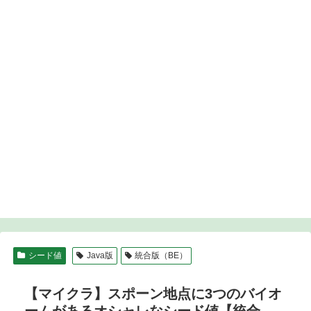
シード値
Java版
統合版（BE）
【マイクラ】スポーン地点に3つのバイオ
ームがあるオシャレなシード値【統合