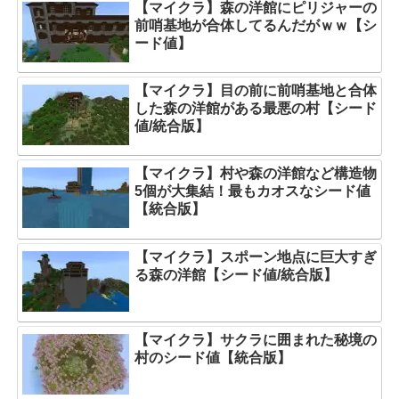
【マイクラ】森の洋館にピリジャーの
前哨基地が合体してるんだがｗｗ【シ
ード値】
【マイクラ】目の前に前哨基地と合体
した森の洋館がある最悪の村【シード
値/統合版】
【マイクラ】村や森の洋館など構造物
5個が大集結！最もカオスなシード値
【統合版】
【マイクラ】スポーン地点に巨大すぎ
る森の洋館【シード値/統合版】
【マイクラ】サクラに囲まれた秘境の
村のシード値【統合版】