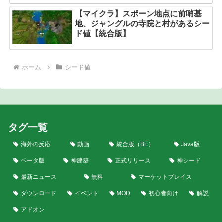
【マイクラ】スポーン地点に前哨基
地、ジャングルの寺院と村があるシー
ド値【統合版】
ホーム
シード値
タグ一覧
海外の反応
動画
統合版（BE）
Java版
ベータ版
神建築
正式リリース
神シード
最新ニュース
無料
マーケットプレイス
ダウンロード
イベント
MOD
初心者向け
解説
アドオン