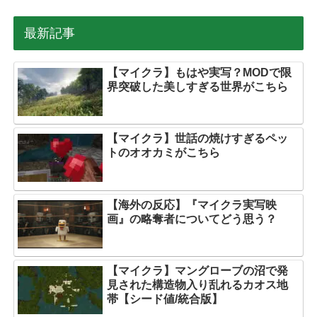
最新記事
【マイクラ】もはや実写？MODで限
界突破した美しすぎる世界がこちら
【マイクラ】世話の焼けすぎるペッ
トのオオカミがこちら
【海外の反応】『マイクラ実写映
画』の略奪者についてどう思う？
【マイクラ】マングローブの沼で発
見された構造物入り乱れるカオス地
帯【シード値/統合版】