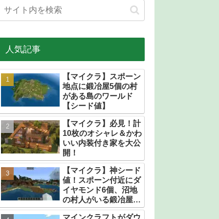
人気記事
【マイクラ】スポーン
地点に鍛冶屋5個の村
がある島のワールド
【シード値】
【マイクラ】必見！計
10枚のオシャレ＆かわ
いい内装付き家を大公
開！
【マイクラ】神シード
値！スポーン付近にダ
イヤモンド6個、沼地
の村人がいる鍛冶屋だ
らけの村【統合版】
マインクラフトがダウ