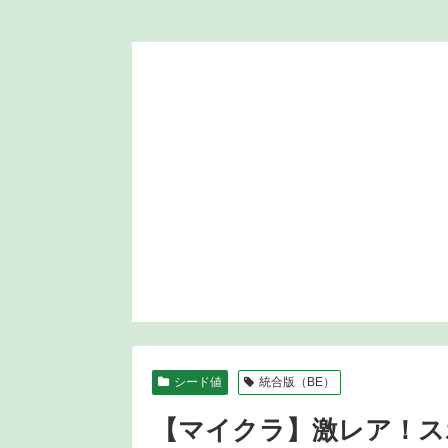
シード値
統合版（BE）
【マイクラ】激レア！ス