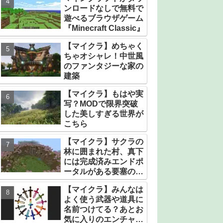
ンロードなしで無料で
遊べるブラウザゲーム
『Minecraft Classic』
【マイクラ】めちゃく
ちゃオシャレ！中世風
のファンタジーな家の
建築
【マイクラ】もはや実
写？MODで限界突破
した美しすぎる世界が
こちら
【マイクラ】サクラの
林に囲まれた村、真下
には完成済みエンドポ
ータルがある要塞のシ
ード値【統合版】
【マイクラ】みんなは
よく使う武器や道具に
名前つけてる？あとお
気に入りのエンチャン