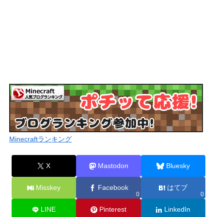
Minecraftランキング
X
Mastodon
Bluesky
Misskey
Facebook
はてブ
0
0
LINE
Pinterest
LinkedIn