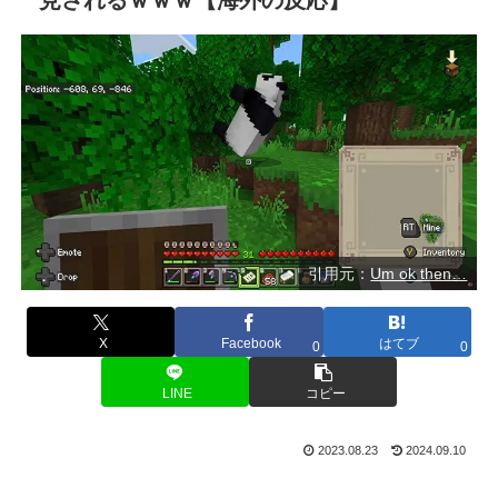
引用元：
Um ok then…
X
Facebook
はてブ
0
0
LINE
コピー
2023.08.23
2024.09.10