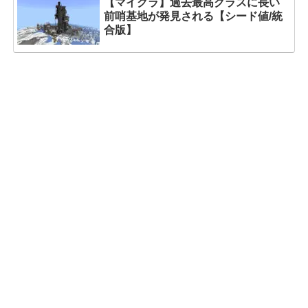
【マイクラ】過去最高クラスに長い
前哨基地が発見される【シード値/統
合版】