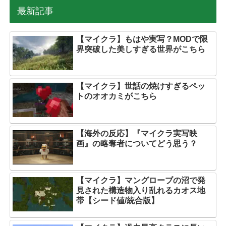
最新記事
【マイクラ】もはや実写？MODで限
界突破した美しすぎる世界がこちら
【マイクラ】世話の焼けすぎるペッ
トのオオカミがこちら
【海外の反応】『マイクラ実写映
画』の略奪者についてどう思う？
【マイクラ】マングローブの沼で発
見された構造物入り乱れるカオス地
帯【シード値/統合版】