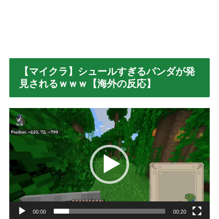
【マイクラ】シュールすぎるパンダが発
見されるｗｗｗ【海外の反応】
動
画
プ
レ
ー
ヤ
ー
00:00
00:20