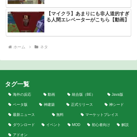
【マイクラ】あまりにも非人道的すぎ
る人間エレベーターがこちら【動画】
ホーム
ネタ
タグ一覧
海外の反応
動画
統合版（BE）
Java版
ベータ版
神建築
正式リリース
神シード
最新ニュース
無料
マーケットプレイス
ダウンロード
イベント
MOD
初心者向け
解説
アドオン