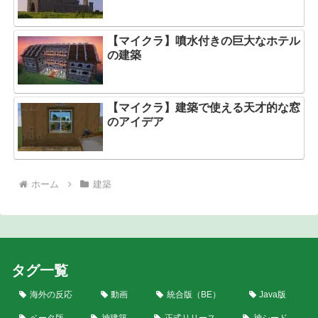
【マイクラ】噴水付きの巨大なホテル
の建築
【マイクラ】建築で使える天才的な窓
のアイデア
ホーム
建築
タグ一覧
海外の反応
動画
統合版（BE）
Java版