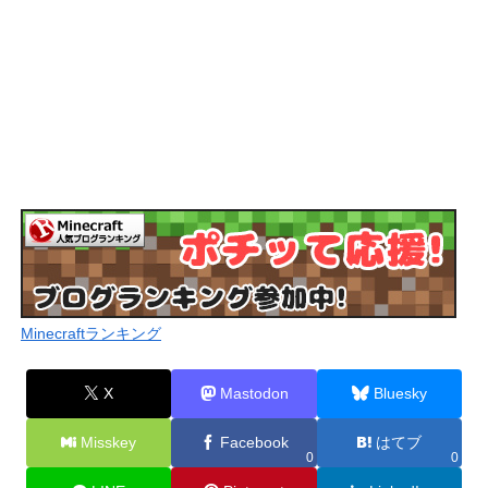
Minecraftランキング
X
Mastodon
Bluesky
Misskey
Facebook
はてブ
0
0