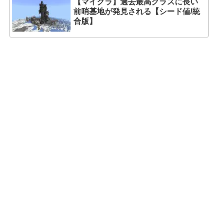
【マイクラ】過去最高クラスに長い
前哨基地が発見される【シード値/統
合版】