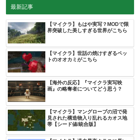
最新記事
【マイクラ】もはや実写？MODで限
界突破した美しすぎる世界がこちら
【マイクラ】世話の焼けすぎるペッ
トのオオカミがこちら
【海外の反応】『マイクラ実写映
画』の略奪者についてどう思う？
【マイクラ】マングローブの沼で発
見された構造物入り乱れるカオス地
帯【シード値/統合版】