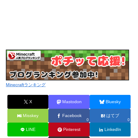
Minecraftランキング
X
Mastodon
Bluesky
Misskey
Facebook
はてブ
0
0
LINE
Pinterest
LinkedIn