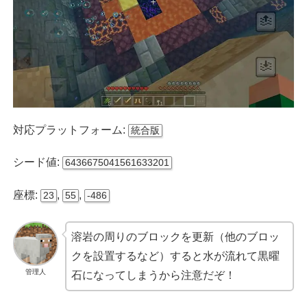
対応プラットフォーム:
統合版
シード値:
6436675041561633201
座標:
,
,
23
55
-486
溶岩の周りのブロックを更新（他のブロッ
クを設置するなど）すると水が流れて黒曜
管理人
石になってしまうから注意だぞ！