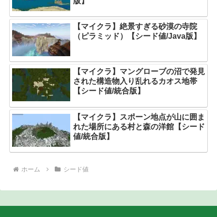
版】
【マイクラ】絶景すぎる砂漠の寺院
（ピラミッド）【シード値/Java版】
【マイクラ】マングローブの沼で発見
された構造物入り乱れるカオス地帯
【シード値/統合版】
【マイクラ】スポーン地点が山に囲ま
れた場所にある村と森の洋館【シード
値/統合版】
ホーム
シード値