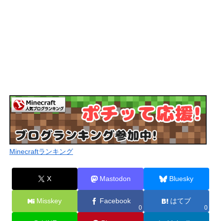
Minecraftランキング
X
Mastodon
Bluesky
Misskey
Facebook
はてブ
0
0