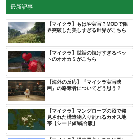
最新記事
【マイクラ】もはや実写？MODで限
界突破した美しすぎる世界がこちら
【マイクラ】世話の焼けすぎるペッ
トのオオカミがこちら
【海外の反応】『マイクラ実写映
画』の略奪者についてどう思う？
【マイクラ】マングローブの沼で発
見された構造物入り乱れるカオス地
帯【シード値/統合版】