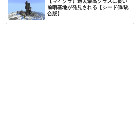
【マイクラ】過去最高クラスに長い
前哨基地が発見される【シード値/統
合版】