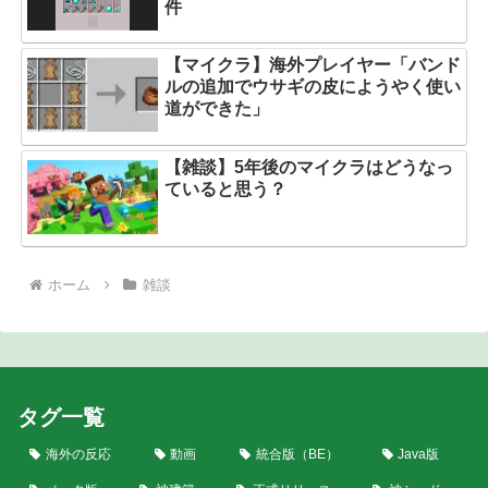
件
【マイクラ】海外プレイヤー「バンド
ルの追加でウサギの皮にようやく使い
道ができた」
【雑談】5年後のマイクラはどうなっ
ていると思う？
ホーム
雑談
タグ一覧
海外の反応
動画
統合版（BE）
Java版