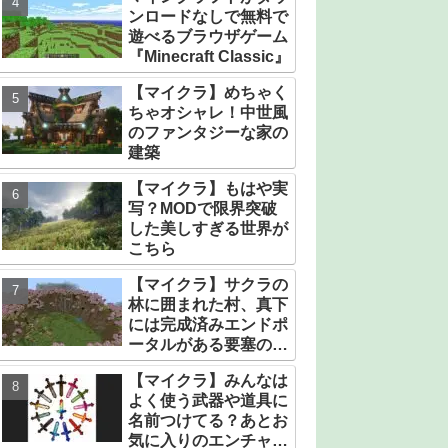
ンロードなしで無料で
遊べるブラウザゲーム
『Minecraft Classic』
【マイクラ】めちゃく
ちゃオシャレ！中世風
のファンタジーな家の
建築
【マイクラ】もはや実
写？MODで限界突破
した美しすぎる世界が
こちら
【マイクラ】サクラの
林に囲まれた村、真下
には完成済みエンドポ
ータルがある要塞のシ
ード値【統合版】
【マイクラ】みんなは
よく使う武器や道具に
名前つけてる？あとお
気に入りのエンチャン