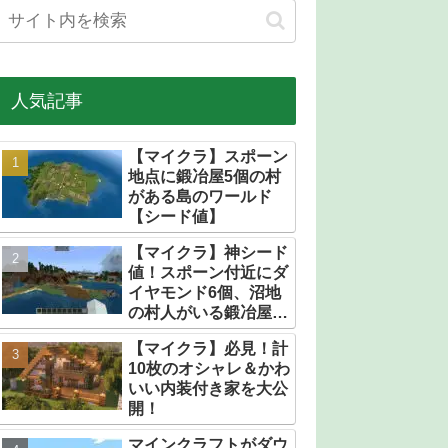
人気記事
【マイクラ】スポーン
地点に鍛冶屋5個の村
がある島のワールド
【シード値】
【マイクラ】神シード
値！スポーン付近にダ
イヤモンド6個、沼地
の村人がいる鍛冶屋だ
らけの村【統合版】
【マイクラ】必見！計
10枚のオシャレ＆かわ
いい内装付き家を大公
開！
マインクラフトがダウ