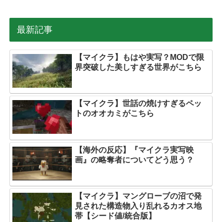
最新記事
【マイクラ】もはや実写？MODで限
界突破した美しすぎる世界がこちら
【マイクラ】世話の焼けすぎるペッ
トのオオカミがこちら
【海外の反応】『マイクラ実写映
画』の略奪者についてどう思う？
【マイクラ】マングローブの沼で発
見された構造物入り乱れるカオス地
帯【シード値/統合版】