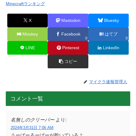
Minecraftランキング
X
Mastodon
Bluesky
Misskey
Facebook
はてブ
0
0
LINE
Pinterest
LinkedIn
コピー
マイクラ速報管理人
コメント一覧
名無しのクリーパー
より:
2024年3月31日 7:06 AM
うーぱーるーぱーが乾いているよ