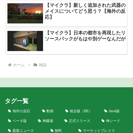
【マイクラ】新しく追加された武器の
メイスについてどう思う？【海外の反
応】
【マイクラ】日本の都市を再現したリ
ソースパックがもはや別ゲーなんだが
ホーム
雑談
タグ一覧
海外の反応
動画
統合版（BE）
Java版
ベータ版
神建築
正式リリース
神シード
最新ニュース
無料
マーケットプレイス