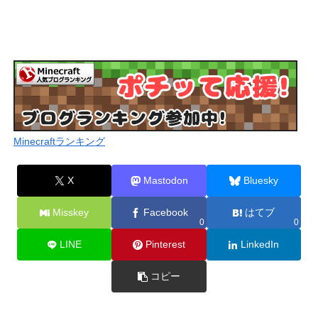
Minecraftランキング
X
Mastodon
Bluesky
Misskey
Facebook
はてブ
0
0
LINE
Pinterest
LinkedIn
コピー