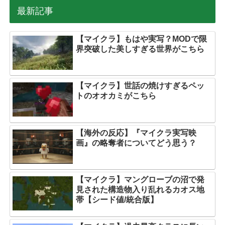
最新記事
【マイクラ】もはや実写？MODで限
界突破した美しすぎる世界がこちら
【マイクラ】世話の焼けすぎるペッ
トのオオカミがこちら
【海外の反応】『マイクラ実写映
画』の略奪者についてどう思う？
【マイクラ】マングローブの沼で発
見された構造物入り乱れるカオス地
帯【シード値/統合版】