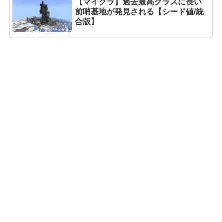
【マイクラ】過去最高クラスに長い
前哨基地が発見される【シード値/統
合版】