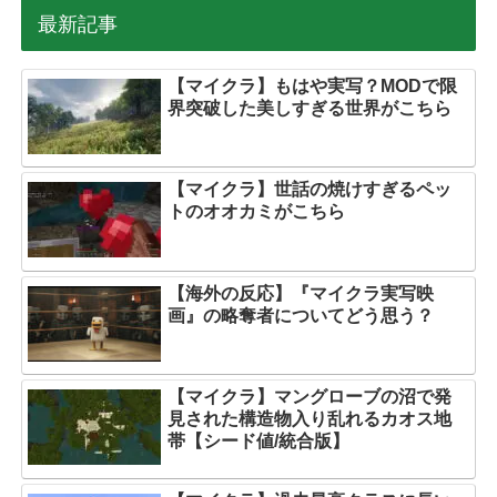
最新記事
【マイクラ】もはや実写？MODで限
界突破した美しすぎる世界がこちら
【マイクラ】世話の焼けすぎるペッ
トのオオカミがこちら
【海外の反応】『マイクラ実写映
画』の略奪者についてどう思う？
【マイクラ】マングローブの沼で発
見された構造物入り乱れるカオス地
帯【シード値/統合版】