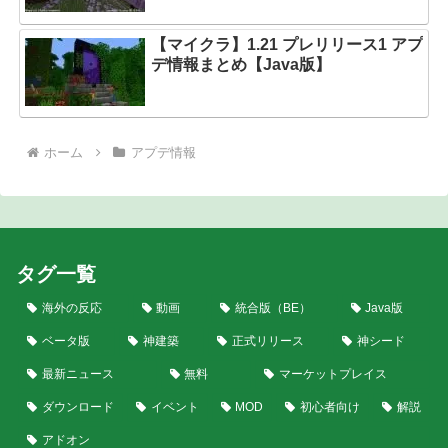
【マイクラ】1.21 プレリリース1 アプ
デ情報まとめ【Java版】
ホーム
アプデ情報
タグ一覧
海外の反応
動画
統合版（BE）
Java版
ベータ版
神建築
正式リリース
神シード
最新ニュース
無料
マーケットプレイス
ダウンロード
イベント
MOD
初心者向け
解説
アドオン