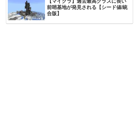
【マイクラ】過去最高クラスに長い
前哨基地が発見される【シード値/統
合版】