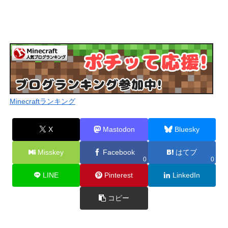
Minecraftランキング
X
Mastodon
Bluesky
Misskey
Facebook
はてブ
0
0
LINE
Pinterest
LinkedIn
コピー