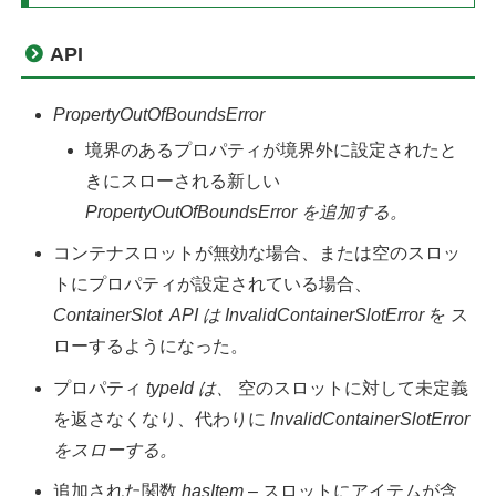
API
PropertyOutOfBoundsError
境界のあるプロパティが境界外に設定されたと
きにスローされる新しい
PropertyOutOfBoundsError
を追加する。
コンテナスロットが無効な場合、または空のスロッ
トにプロパティが設定されている場合、
ContainerSlot API
は
InvalidContainerSlotError
を ス
ローするようになった。
プロパティ
typeId
は、
空のスロットに対して未定義
を返さなくなり、代わりに
InvalidContainerSlotError
をスローする。
追加された関数
hasItem
– スロットにアイテムが含