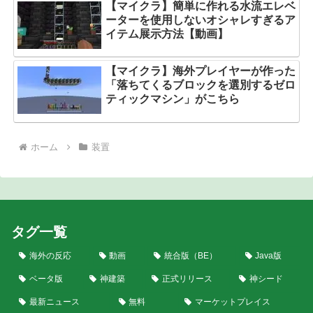
【マイクラ】簡単に作れる水流エレベ
ーターを使用しないオシャレすぎるア
イテム展示方法【動画】
【マイクラ】海外プレイヤーが作った
「落ちてくるブロックを選別するゼロ
ティックマシン」がこちら
ホーム
装置
タグ一覧
海外の反応
動画
統合版（BE）
Java版
ベータ版
神建築
正式リリース
神シード
最新ニュース
無料
マーケットプレイス