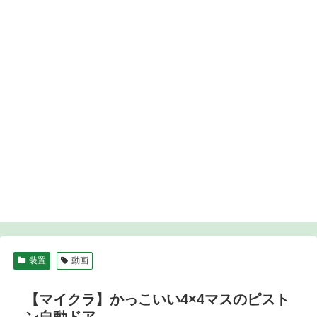
装置
動画
【マイクラ】かっこいい4×4マスのピスト
ン自動ドア