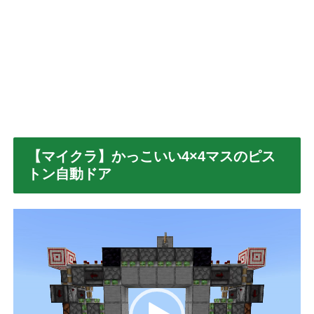
【マイクラ】かっこいい4×4マスのピス
トン自動ドア
動
画
プ
レ
ー