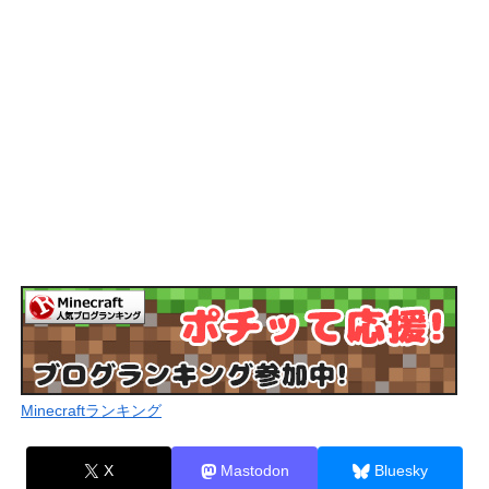
Minecraftランキング
X
Mastodon
Bluesky