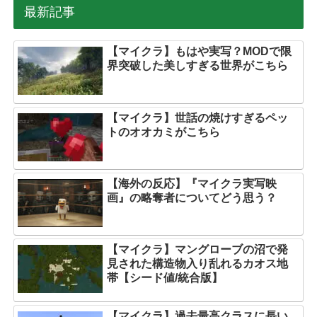
最新記事
【マイクラ】もはや実写？MODで限
界突破した美しすぎる世界がこちら
【マイクラ】世話の焼けすぎるペッ
トのオオカミがこちら
【海外の反応】『マイクラ実写映
画』の略奪者についてどう思う？
【マイクラ】マングローブの沼で発
見された構造物入り乱れるカオス地
帯【シード値/統合版】
【マイクラ】過去最高クラスに長い