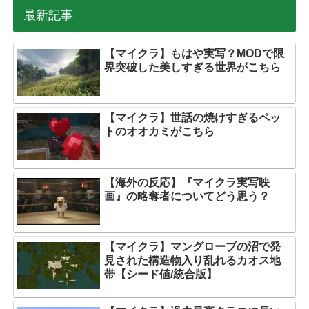
最新記事
【マイクラ】もはや実写？MODで限
界突破した美しすぎる世界がこちら
【マイクラ】世話の焼けすぎるペッ
トのオオカミがこちら
【海外の反応】『マイクラ実写映
画』の略奪者についてどう思う？
【マイクラ】マングローブの沼で発
見された構造物入り乱れるカオス地
帯【シード値/統合版】