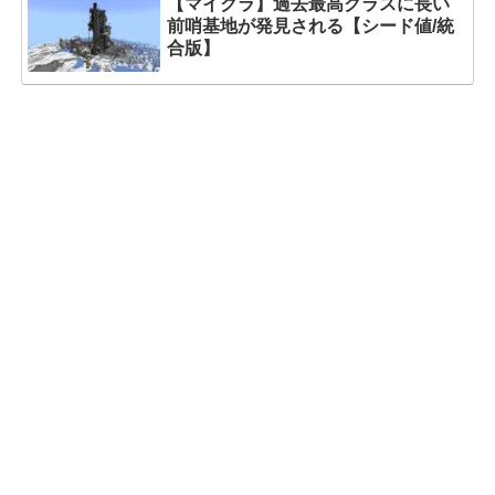
【マイクラ】過去最高クラスに長い
前哨基地が発見される【シード値/統
合版】