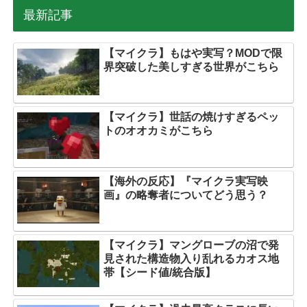
最新記事
【マイクラ】もはや実写？MODで限
界突破した美しすぎる世界がこちら
【マイクラ】世話の焼けすぎるペッ
トのオオカミがこちら
【海外の反応】『マイクラ実写映
画』の略奪者についてどう思う？
【マイクラ】マングローブの沼で発
見された構造物入り乱れるカオス地
帯【シード値/統合版】