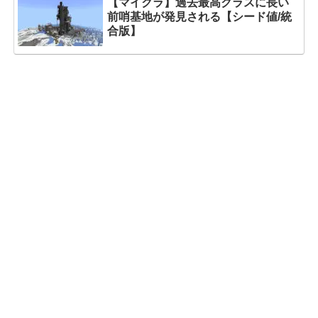
【マイクラ】過去最高クラスに長い
前哨基地が発見される【シード値/統
合版】