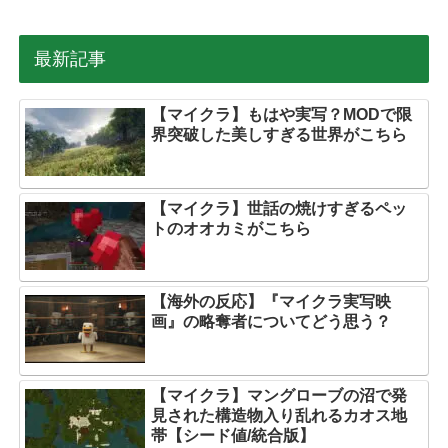
最新記事
【マイクラ】もはや実写？MODで限
界突破した美しすぎる世界がこちら
【マイクラ】世話の焼けすぎるペッ
トのオオカミがこちら
【海外の反応】『マイクラ実写映
画』の略奪者についてどう思う？
【マイクラ】マングローブの沼で発
見された構造物入り乱れるカオス地
帯【シード値/統合版】