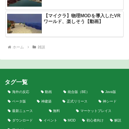
【マイクラ】物理MODを導入したVR
ワールド、楽しそう【動画】
ホーム
雑談
タグ一覧
海外の反応
動画
統合版（BE）
Java版
ベータ版
神建築
正式リリース
神シード
最新ニュース
無料
マーケットプレイス
ダウンロード
イベント
MOD
初心者向け
解説