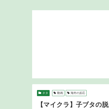
ネタ
動画
海外の反応
【マイクラ】子ブタの脱