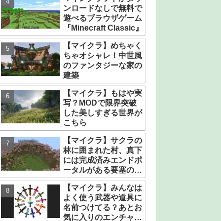
ンロードなしで無料で
遊べるブラウザゲーム
『Minecraft Classic』
【マイクラ】めちゃく
ちゃオシャレ！中世風
のファンタジーな家の
建築
【マイクラ】もはや実
写？MODで限界突破
した美しすぎる世界が
こちら
【マイクラ】サクラの
林に囲まれた村、真下
には完成済みエンドポ
ータルがある要塞のシ
ード値【統合版】
【マイクラ】みんなは
よく使う武器や道具に
名前つけてる？あとお
気に入りのエンチャン