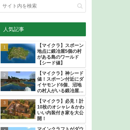
人気記事
【マイクラ】スポーン
地点に鍛冶屋5個の村
がある島のワールド
【シード値】
【マイクラ】神シード
値！スポーン付近にダ
イヤモンド6個、沼地
の村人がいる鍛冶屋だ
らけの村【統合版】
【マイクラ】必見！計
10枚のオシャレ＆かわ
いい内装付き家を大公
開！
マインクラフトがダウ