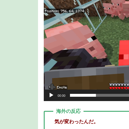
画
プ
レ
ー
ヤ
ー
00:00
海外の反応
気が変わったんだ。