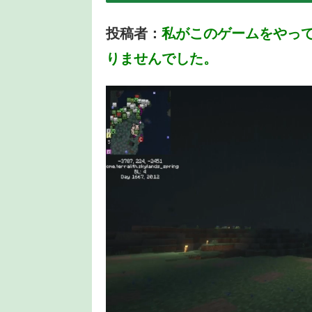
投稿者：
私がこのゲームをやって
りませんでした。
動
画
プ
レ
ー
ヤ
ー