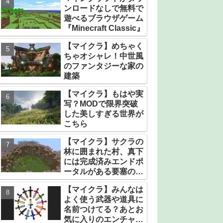
ンロードなしで無料で
遊べるブラウザゲーム
『Minecraft Classic』
【マイクラ】めちゃく
ちゃオシャレ！中世風
のファンタジーな家の
建築
【マイクラ】もはや実
写？MODで限界突破
した美しすぎる世界が
こちら
【マイクラ】サクラの
林に囲まれた村、真下
には完成済みエンドポ
ータルがある要塞のシ
ード値【統合版】
【マイクラ】みんなは
よく使う武器や道具に
名前つけてる？あとお
気に入りのエンチャン