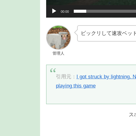
00:00
ビックリして速攻ベッ
管理人
引用元：
I got struck by lightning.
playing this game
ス