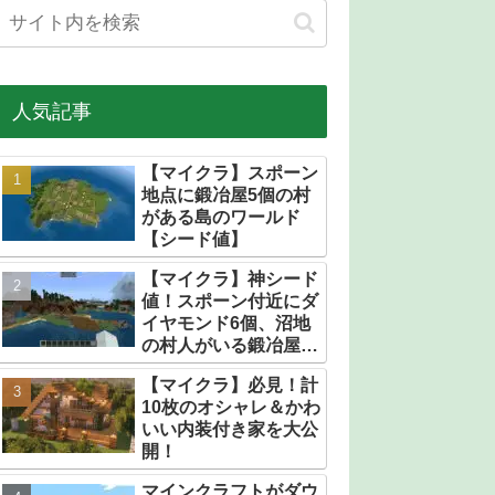
人気記事
【マイクラ】スポーン
地点に鍛冶屋5個の村
がある島のワールド
【シード値】
【マイクラ】神シード
値！スポーン付近にダ
イヤモンド6個、沼地
の村人がいる鍛冶屋だ
らけの村【統合版】
【マイクラ】必見！計
10枚のオシャレ＆かわ
いい内装付き家を大公
開！
マインクラフトがダウ