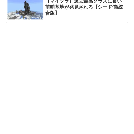
【マイクラ】過去最高クラスに長い
前哨基地が発見される【シード値/統
合版】