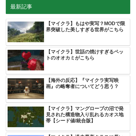
最新記事
【マイクラ】もはや実写？MODで限
界突破した美しすぎる世界がこちら
【マイクラ】世話の焼けすぎるペッ
トのオオカミがこちら
【海外の反応】『マイクラ実写映
画』の略奪者についてどう思う？
【マイクラ】マングローブの沼で発
見された構造物入り乱れるカオス地
帯【シード値/統合版】