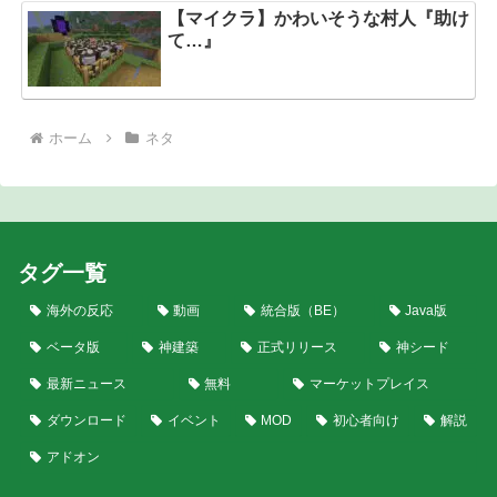
【マイクラ】かわいそうな村人『助け
て…』
ホーム
ネタ
タグ一覧
海外の反応
動画
統合版（BE）
Java版
ベータ版
神建築
正式リリース
神シード
最新ニュース
無料
マーケットプレイス
ダウンロード
イベント
MOD
初心者向け
解説
アドオン