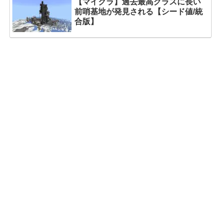
【マイクラ】過去最高クラスに長い
前哨基地が発見される【シード値/統
合版】