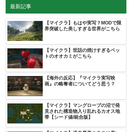
最新記事
【マイクラ】もはや実写？MODで限
界突破した美しすぎる世界がこちら
【マイクラ】世話の焼けすぎるペッ
トのオオカミがこちら
【海外の反応】『マイクラ実写映
画』の略奪者についてどう思う？
【マイクラ】マングローブの沼で発
見された構造物入り乱れるカオス地
帯【シード値/統合版】