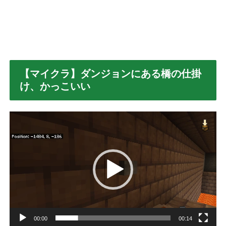
【マイクラ】ダンジョンにある橋の仕掛
け、かっこいい
動
画
プ
レ
ー
ヤ
ー
00:00
00:14