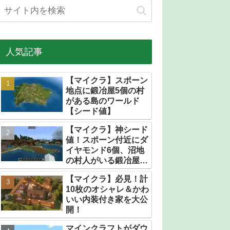
人気記事
【マイクラ】スポーン
地点に鍛冶屋5個の村
がある島のワールド
【シード値】
【マイクラ】神シード
値！スポーン付近にダ
イヤモンド6個、沼地
の村人がいる鍛冶屋だ
らけの村【統合版】
【マイクラ】必見！計
10枚のオシャレ＆かわ
いい内装付き家を大公
開！
マインクラフトがダウ