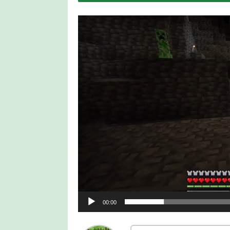
動
画
プ
レ
ー
ヤ
ー
00:00