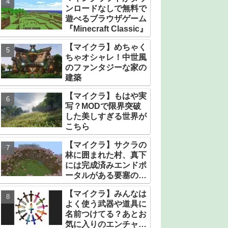
ンロードなしで無料で
遊べるブラウザゲーム
『Minecraft Classic』
【マイクラ】めちゃく
ちゃオシャレ！中世風
のファンタジーな家の
建築
【マイクラ】もはや実
写？MODで限界突破
した美しすぎる世界が
こちら
【マイクラ】サクラの
林に囲まれた村、真下
には完成済みエンドポ
ータルがある要塞のシ
ード値【統合版】
【マイクラ】みんなは
よく使う武器や道具に
名前つけてる？あとお
気に入りのエンチャン