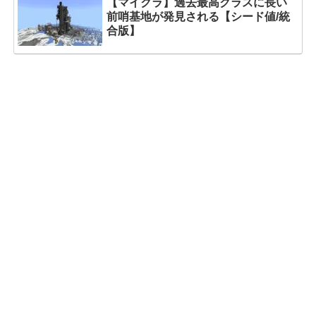
【マイクラ】過去最高クラスに長い
前哨基地が発見される【シード値/統
合版】