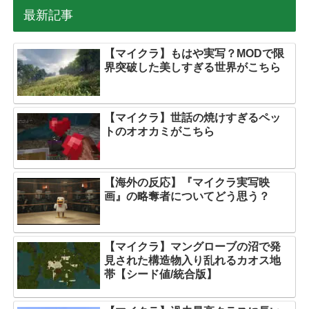
最新記事
【マイクラ】もはや実写？MODで限
界突破した美しすぎる世界がこちら
【マイクラ】世話の焼けすぎるペッ
トのオオカミがこちら
【海外の反応】『マイクラ実写映
画』の略奪者についてどう思う？
【マイクラ】マングローブの沼で発
見された構造物入り乱れるカオス地
帯【シード値/統合版】