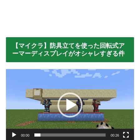
【マイクラ】防具立てを使った回転式ア
ーマーディスプレイがオシャレすぎる件
動
画
プ
レ
ー
ヤ
ー
00:00
00:26